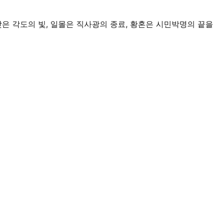
은 각도의 빛, 일몰은 직사광의 종료, 황혼은 시민박명의 끝을