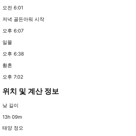
오전 6:01
저녁 골든아워 시작
오후 6:07
일몰
오후 6:38
황혼
오후 7:02
위치 및 계산 정보
낮 길이
13h 09m
태양 정오