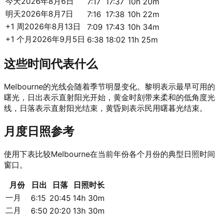
今天
2026年8月6日
7:17
17:37
10h 20m
明天
2026年8月7日
7:16
17:38
10h 22m
+1 周
2026年8月13日
7:09
17:43
10h 34m
+1 个月
2026年9月5日
6:38
18:02
11h 25m
这些时间代表什么
Melbourne的光线会随着季节明显变化。黎明表示最早可用的
曙光，日出表示直射阳光开始，黄金时刻带来柔和的低角度光
线，日落表示直射阳光结束，黄昏则表示民用曙暮光结束。
月度日照参考
使用下表比较Melbourne在当前年份各个月份的典型日照时间
窗口。
月份
日出
日落
日照时长
一月
6:15
20:45
14h 30m
二月
6:50
20:20
13h 30m