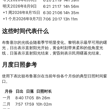
6:20
21:19
14h 59m
明天
2026年8月9日
6:21
21:17
14h 56m
+1 周
2026年8月15日
6:30
21:06
14h 35m
+1 个月
2026年9月7日
7:06
20:17
13h 11m
这些时间代表什么
布鲁塞尔的光线会随着季节明显变化。黎明表示最早可用的曙
光，日出表示直射阳光开始，黄金时刻带来柔和的低角度光
线，日落表示直射阳光结束，黄昏则表示民用曙暮光结束。
月度日照参考
使用下表比较布鲁塞尔在当前年份各个月份的典型日照时间窗
口。
月份
日出
日落
日照时长
一月
8:40
17:05
8h 26m
二月
7:57
17:59
10h 02m