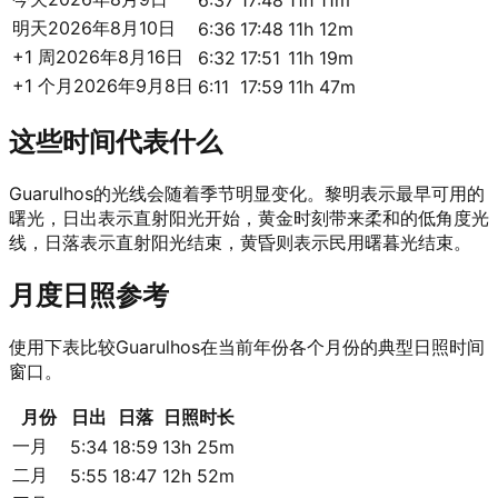
6:37
17:48
11h 11m
明天
2026年8月10日
6:36
17:48
11h 12m
+1 周
2026年8月16日
6:32
17:51
11h 19m
+1 个月
2026年9月8日
6:11
17:59
11h 47m
这些时间代表什么
Guarulhos的光线会随着季节明显变化。黎明表示最早可用的
曙光，日出表示直射阳光开始，黄金时刻带来柔和的低角度光
线，日落表示直射阳光结束，黄昏则表示民用曙暮光结束。
月度日照参考
使用下表比较Guarulhos在当前年份各个月份的典型日照时间
窗口。
月份
日出
日落
日照时长
一月
5:34
18:59
13h 25m
二月
5:55
18:47
12h 52m