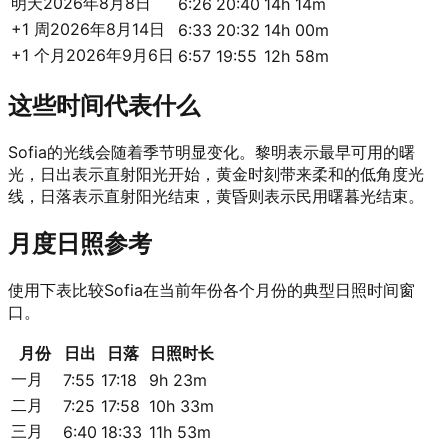
明天
2026年8月8日
6:26
20:40
14h 14m
+1 周
2026年8月14日
6:33
20:32
14h 00m
+1 个月
2026年9月6日
6:57
19:55
12h 58m
这些时间代表什么
Sofia的光线会随着季节明显变化。黎明表示最早可用的曙
光，日出表示直射阳光开始，黄金时刻带来柔和的低角度光
线，日落表示直射阳光结束，黄昏则表示民用曙暮光结束。
月度日照参考
使用下表比较Sofia在当前年份各个月份的典型日照时间窗
口。
月份
日出
日落
日照时长
一月
7:55
17:18
9h 23m
二月
7:25
17:58
10h 33m
三月
6:40
18:33
11h 53m