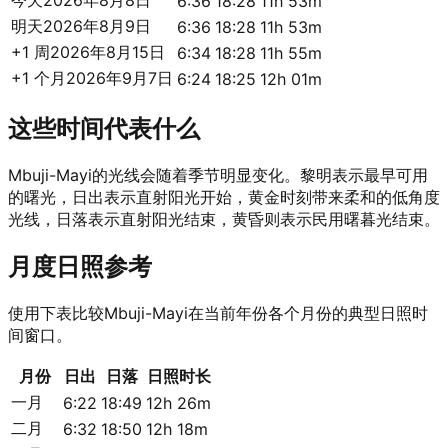
今天
2026年8月8日
6:36
18:28
11h 53m
明天
2026年8月9日
6:36
18:28
11h 53m
+1 周
2026年8月15日
6:34
18:28
11h 55m
+1 个月
2026年9月7日
6:24
18:25
12h 01m
这些时间代表什么
Mbuji-Mayi的光线会随着季节明显变化。黎明表示最早可用
的曙光，日出表示直射阳光开始，黄金时刻带来柔和的低角度
光线，日落表示直射阳光结束，黄昏则表示民用曙暮光结束。
月度日照参考
使用下表比较Mbuji-Mayi在当前年份各个月份的典型日照时
间窗口。
月份
日出
日落
日照时长
一月
6:22
18:49
12h 26m
二月
6:32
18:50
12h 18m