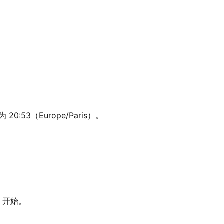
0:53（Europe/Paris）。
3 开始。