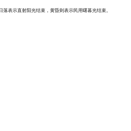
线，日落表示直射阳光结束，黄昏则表示民用曙暮光结束。