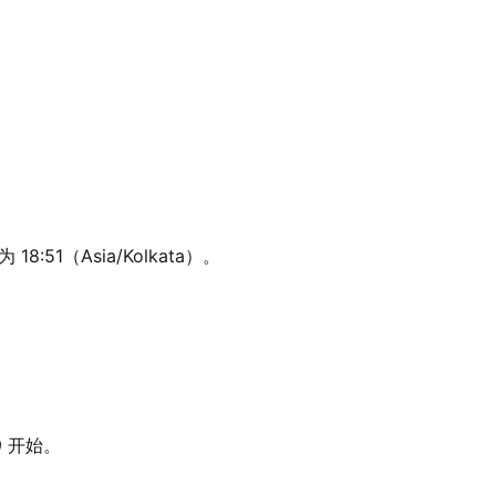
:51（Asia/Kolkata）。
9 开始。