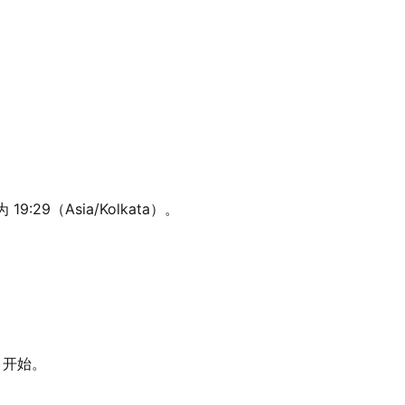
:29（Asia/Kolkata）。
4 开始。