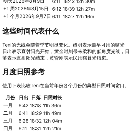
明天
2026年8月9日
6:11
18:42
12h 30m
+1 周
2026年8月15日
6:12
18:39
12h 27m
+1 个月
2026年9月7日
6:11
18:27
12h 16m
这些时间代表什么
Teni的光线会随着季节明显变化。黎明表示最早可用的曙光，
日出表示直射阳光开始，黄金时刻带来柔和的低角度光线，日
落表示直射阳光结束，黄昏则表示民用曙暮光结束。
月度日照参考
使用下表比较Teni在当前年份各个月份的典型日照时间窗口。
月份
日出
日落
日照时长
一月
6:42
18:18
11h 36m
二月
6:41
18:29
11h 49m
三月
6:28
18:32
12h 04m
四月
6:11
18:31
12h 21m