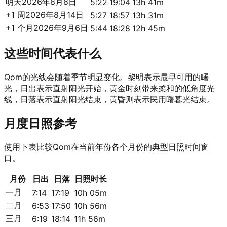
明天
2026年8月8日
5:22
19:04
13h 41m
+1 周
2026年8月14日
5:27
18:57
13h 31m
+1 个月
2026年9月6日
5:44
18:28
12h 45m
这些时间代表什么
Qom的光线会随着季节明显变化。黎明表示最早可用的曙
光，日出表示直射阳光开始，黄金时刻带来柔和的低角度光
线，日落表示直射阳光结束，黄昏则表示民用曙暮光结束。
月度日照参考
使用下表比较Qom在当前年份各个月份的典型日照时间窗
口。
月份
日出
日落
日照时长
一月
7:14
17:19
10h 05m
二月
6:53
17:50
10h 56m
三月
6:19
18:14
11h 56m