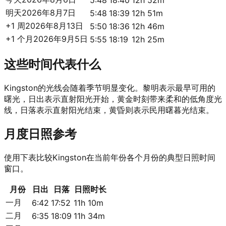
5:48
18:40
12h 52m
明天
2026年8月7日
5:48
18:39
12h 51m
+1 周
2026年8月13日
5:50
18:36
12h 46m
+1 个月
2026年9月5日
5:55
18:19
12h 25m
这些时间代表什么
Kingston的光线会随着季节明显变化。黎明表示最早可用的
曙光，日出表示直射阳光开始，黄金时刻带来柔和的低角度光
线，日落表示直射阳光结束，黄昏则表示民用曙暮光结束。
月度日照参考
使用下表比较Kingston在当前年份各个月份的典型日照时间
窗口。
月份
日出
日落
日照时长
一月
6:42
17:52
11h 10m
二月
6:35
18:09
11h 34m