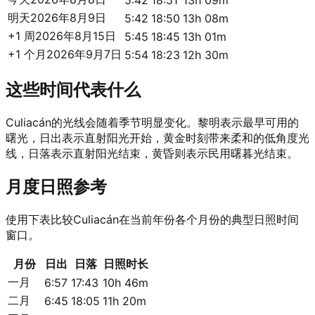
5:42
18:51
13h 09m
明天
2026年8月9日
5:42
18:50
13h 08m
+1 周
2026年8月15日
5:45
18:45
13h 01m
+1 个月
2026年9月7日
5:54
18:23
12h 30m
这些时间代表什么
Culiacán的光线会随着季节明显变化。黎明表示最早可用的
曙光，日出表示直射阳光开始，黄金时刻带来柔和的低角度光
线，日落表示直射阳光结束，黄昏则表示民用曙暮光结束。
月度日照参考
使用下表比较Culiacán在当前年份各个月份的典型日照时间
窗口。
月份
日出
日落
日照时长
一月
6:57
17:43
10h 46m
二月
6:45
18:05
11h 20m