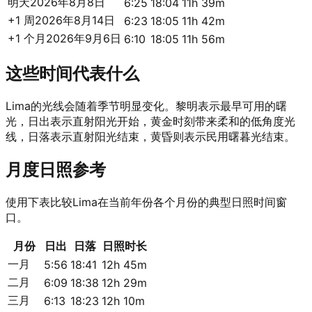
明天
2026年8月8日
6:25
18:04
11h 39m
+1 周
2026年8月14日
6:23
18:05
11h 42m
+1 个月
2026年9月6日
6:10
18:05
11h 56m
这些时间代表什么
Lima的光线会随着季节明显变化。黎明表示最早可用的曙
光，日出表示直射阳光开始，黄金时刻带来柔和的低角度光
线，日落表示直射阳光结束，黄昏则表示民用曙暮光结束。
月度日照参考
使用下表比较Lima在当前年份各个月份的典型日照时间窗
口。
月份
日出
日落
日照时长
一月
5:56
18:41
12h 45m
二月
6:09
18:38
12h 29m
三月
6:13
18:23
12h 10m