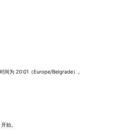
 20:01（Europe/Belgrade）。
9 开始。