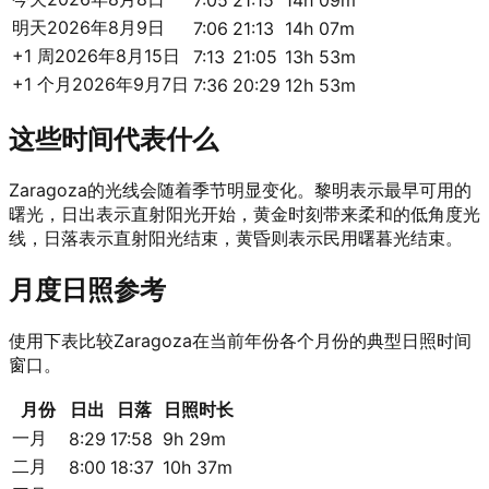
7:05
21:15
14h 09m
明天
2026年8月9日
7:06
21:13
14h 07m
+1 周
2026年8月15日
7:13
21:05
13h 53m
+1 个月
2026年9月7日
7:36
20:29
12h 53m
这些时间代表什么
Zaragoza的光线会随着季节明显变化。黎明表示最早可用的
曙光，日出表示直射阳光开始，黄金时刻带来柔和的低角度光
线，日落表示直射阳光结束，黄昏则表示民用曙暮光结束。
月度日照参考
使用下表比较Zaragoza在当前年份各个月份的典型日照时间
窗口。
月份
日出
日落
日照时长
一月
8:29
17:58
9h 29m
二月
8:00
18:37
10h 37m