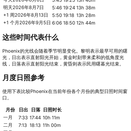
5:45
19:25
13h 40m
明天
2026年8月7日
5:46
19:24
13h 38m
+1 周
2026年8月13日
5:50
19:18
13h 28m
+1 个月
2026年9月5日
6:06
18:50
12h 44m
这些时间代表什么
Phoenix的光线会随着季节明显变化。黎明表示最早可用的曙
光，日出表示直射阳光开始，黄金时刻带来柔和的低角度光
线，日落表示直射阳光结束，黄昏则表示民用曙暮光结束。
月度日照参考
使用下表比较Phoenix在当前年份各个月份的典型日照时间窗
口。
月份
日出
日落
日照时长
一月
7:33
17:44
10h 11m
二月
7:13
18:13
11h 00m