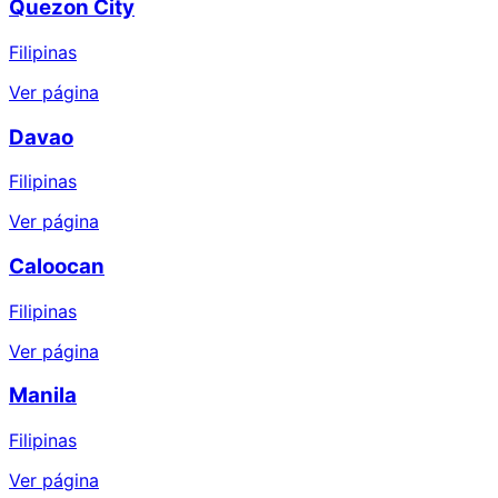
Quezon City
Filipinas
Ver página
Davao
Filipinas
Ver página
Caloocan
Filipinas
Ver página
Manila
Filipinas
Ver página