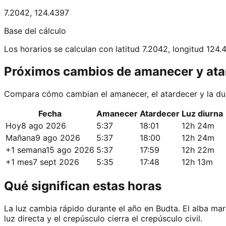
7.2042
,
124.4397
Base del cálculo
Los horarios se calculan con latitud 7.2042, longitud 124.
Próximos cambios de amanecer y ata
Compara cómo cambian el amanecer, el atardecer y la dur
Fecha
Amanecer
Atardecer
Luz diurna
Hoy
8 ago 2026
5:37
18:01
12h 24m
Mañana
9 ago 2026
5:37
18:00
12h 24m
+1 semana
15 ago 2026
5:37
17:59
12h 22m
+1 mes
7 sept 2026
5:35
17:48
12h 13m
Qué significan estas horas
La luz cambia rápido durante el año en Budta. El alba marca
luz directa y el crepúsculo cierra el crepúsculo civil.