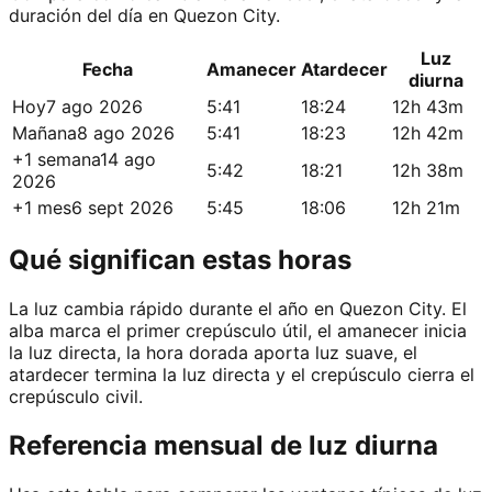
duración del día en Quezon City.
Luz
Fecha
Amanecer
Atardecer
diurna
Hoy
7 ago 2026
5:41
18:24
12h 43m
Mañana
8 ago 2026
5:41
18:23
12h 42m
+1 semana
14 ago
5:42
18:21
12h 38m
2026
+1 mes
6 sept 2026
5:45
18:06
12h 21m
Qué significan estas horas
La luz cambia rápido durante el año en Quezon City. El
alba marca el primer crepúsculo útil, el amanecer inicia
la luz directa, la hora dorada aporta luz suave, el
atardecer termina la luz directa y el crepúsculo cierra el
crepúsculo civil.
Referencia mensual de luz diurna