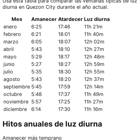
Usa esta tabla para comparar las ventanas típicas de luz
diurna en Quezon City durante el año actual.
Mes
Amanecer
Atardecer
Luz diurna
enero
6:25
17:46
11h 21m
febrero
6:21
18:01
11h 40m
marzo
6:05
18:07
12h 02m
abril
5:43
18:10
12h 27m
mayo
5:29
18:17
12h 48m
junio
5:27
18:27
12h 59m
julio
5:35
18:30
12h 55m
agosto
5:43
18:20
12h 37m
septiembre
5:45
17:59
12h 14m
octubre
5:48
17:37
11h 49m
noviembre
5:57
17:25
11h 27m
diciembre
6:14
17:30
11h 16m
Hitos anuales de luz diurna
Amanecer más temprano