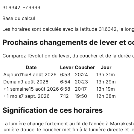
31.6342
,
-7.9999
Base du calcul
Les horaires sont calculés avec la latitude 31.6342, la lo
Prochains changements de lever et 
Comparez l’évolution du lever, du coucher et de la durée 
Date
Lever
Coucher
Jour
Aujourd’hui
8 août 2026
6:53
20:24
13h 31m
Demain
9 août 2026
6:54
20:23
13h 29m
+1 semaine
15 août 2026
6:58
20:17
13h 19m
+1 mois
7 sept. 2026
7:12
19:50
12h 38m
Signification de ces horaires
La lumière change fortement au fil de l’année à Marrakesh.
lumière douce, le coucher met fin à la lumière directe et le