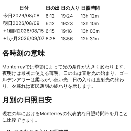
日付
日の出
日の入り
日照時間
今日
2026/08/08
6:12
19:24
13h 12m
明日
2026/08/09
6:12
19:23
13h 10m
+1週間
2026/08/15
6:15
19:18
13h 03m
+1か月
2026/09/07
6:25
18:56
12h 31m
各時刻の意味
Monterreyでは季節によって光の条件が大きく変わります。
夜明けは最初に使える薄明、日の出は直射光の始まり、ゴー
ルデンアワーは柔らかい低い光、日の入りは直射光の終わ
り、夕暮れは市民薄明の終わりを示します。
月別の日照目安
現在の年におけるMonterreyの代表的な日照時間帯を月ごと
に比較できます。