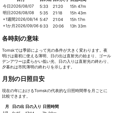
今日
2026/08/07
5:33
21:20
15h 47m
明日
2026/08/08
5:35
21:18
15h 43m
+1週間
2026/08/14
5:47
21:04
15h 17m
+1か月
2026/09/06
6:33
20:06
13h 33m
各時刻の意味
Tomskでは季節によって光の条件が大きく変わります。夜
明けは最初に使える薄明、日の出は直射光の始まり、ゴール
デンアワーは柔らかい低い光、日の入りは直射光の終わり、
夕暮れは市民薄明の終わりを示します。
月別の日照目安
現在の年におけるTomskの代表的な日照時間帯を月ごとに
比較できます。
月
日の出
日の入り
日照時間
1月