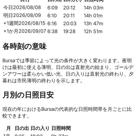
今日
2026/08/08
6:09
20:12
14h 03m
明日
2026/08/09
6:10
20:11
14h 01m
+1週間
2026/08/15
6:16
20:03
13h 47m
+1か月
2026/09/07
6:38
19:28
12h 51m
各時刻の意味
Bursaでは季節によって光の条件が大きく変わります。夜明
けは最初に使える薄明、日の出は直射光の始まり、ゴールデ
ンアワーは柔らかい低い光、日の入りは直射光の終わり、夕
暮れは市民薄明の終わりを示します。
月別の日照目安
現在の年におけるBursaの代表的な日照時間帯を月ごとに比
較できます。
月
日の出
日の入り
日照時間
1月