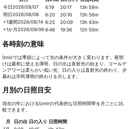
今日
2026/08/07
6:19
20:17
13h 58m
明日
2026/08/08
6:20
20:16
13h 56m
+1週間
2026/08/14
6:25
20:09
13h 43m
+1か月
2026/09/06
6:46
19:36
12h 50m
各時刻の意味
İzmirでは季節によって光の条件が大きく変わります。夜明
けは最初に使える薄明、日の出は直射光の始まり、ゴールデ
ンアワーは柔らかい低い光、日の入りは直射光の終わり、夕
暮れは市民薄明の終わりを示します。
月別の日照目安
現在の年におけるİzmirの代表的な日照時間帯を月ごとに比
較できます。
月
日の出
日の入り
日照時間
1月