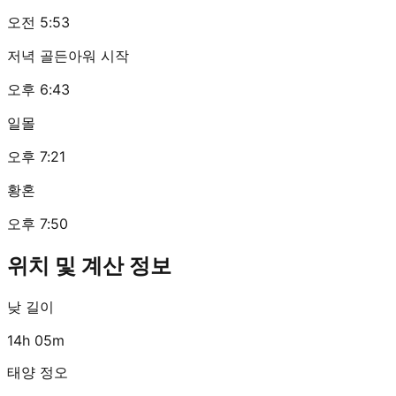
오전 5:53
저녁 골든아워 시작
오후 6:43
일몰
오후 7:21
황혼
오후 7:50
위치 및 계산 정보
낮 길이
14h 05m
태양 정오