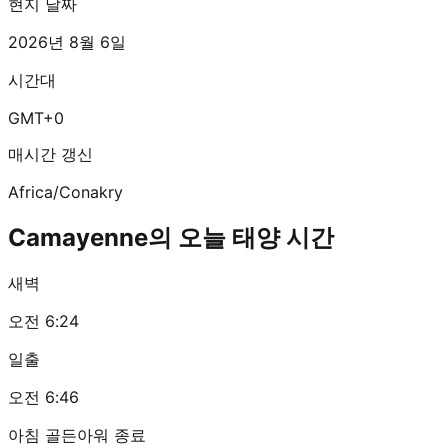
현지 날짜
2026년 8월 6일
시간대
GMT+0
매시간 갱신
Africa/Conakry
Camayenne의 오늘 태양 시간
새벽
오전 6:24
일출
오전 6:46
아침 골든아워 종료