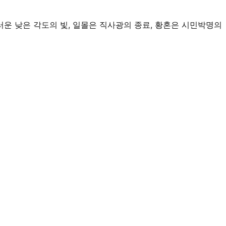
드러운 낮은 각도의 빛, 일몰은 직사광의 종료, 황혼은 시민박명의