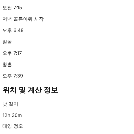
오전 7:15
저녁 골든아워 시작
오후 6:48
일몰
오후 7:17
황혼
오후 7:39
위치 및 계산 정보
낮 길이
12h 30m
태양 정오