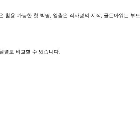
새벽은 활용 가능한 첫 박명, 일출은 직사광의 시작, 골든아워는 
 월별로 비교할 수 있습니다.