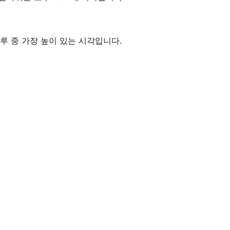
 하루 중 가장 높이 있는 시각입니다.