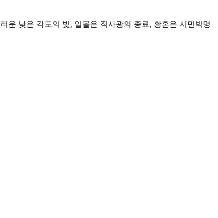
부드러운 낮은 각도의 빛, 일몰은 직사광의 종료, 황혼은 시민박명