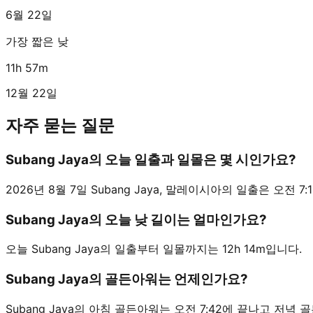
6월 22일
가장 짧은 낮
11h 57m
12월 22일
자주 묻는 질문
Subang Jaya의 오늘 일출과 일몰은 몇 시인가요?
2026년 8월 7일 Subang Jaya, 말레이시아의 일출은 오전 7:13,
Subang Jaya의 오늘 낮 길이는 얼마인가요?
오늘 Subang Jaya의 일출부터 일몰까지는 12h 14m입니다.
Subang Jaya의 골든아워는 언제인가요?
Subang Jaya의 아침 골든아워는 오전 7:42에 끝나고 저녁 