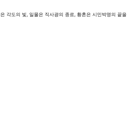
낮은 각도의 빛, 일몰은 직사광의 종료, 황혼은 시민박명의 끝을