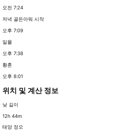
오전 7:24
저녁 골든아워 시작
오후 7:09
일몰
오후 7:38
황혼
오후 8:01
위치 및 계산 정보
낮 길이
12h 44m
태양 정오