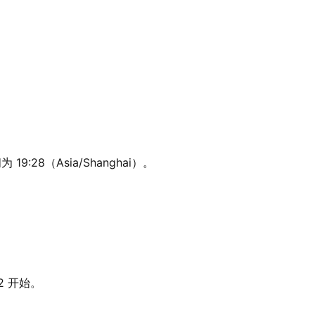
9:28（Asia/Shanghai）。
2 开始。