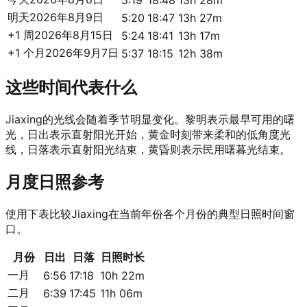
5:19
18:48
13h 28m
明天
2026年8月9日
5:20
18:47
13h 27m
+1 周
2026年8月15日
5:24
18:41
13h 17m
+1 个月
2026年9月7日
5:37
18:15
12h 38m
这些时间代表什么
Jiaxing的光线会随着季节明显变化。黎明表示最早可用的曙
光，日出表示直射阳光开始，黄金时刻带来柔和的低角度光
线，日落表示直射阳光结束，黄昏则表示民用曙暮光结束。
月度日照参考
使用下表比较Jiaxing在当前年份各个月份的典型日照时间窗
口。
月份
日出
日落
日照时长
一月
6:56
17:18
10h 22m
二月
6:39
17:45
11h 06m