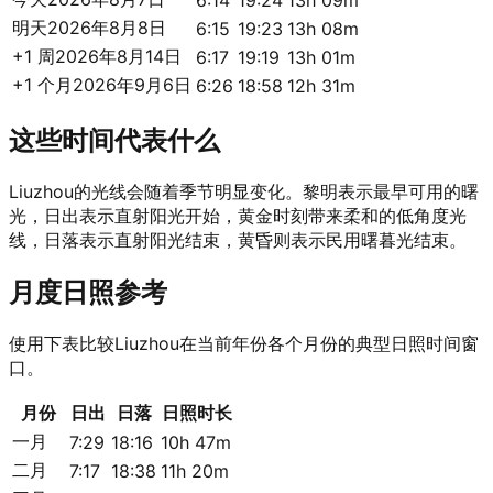
6:14
19:24
13h 09m
明天
2026年8月8日
6:15
19:23
13h 08m
+1 周
2026年8月14日
6:17
19:19
13h 01m
+1 个月
2026年9月6日
6:26
18:58
12h 31m
这些时间代表什么
Liuzhou的光线会随着季节明显变化。黎明表示最早可用的曙
光，日出表示直射阳光开始，黄金时刻带来柔和的低角度光
线，日落表示直射阳光结束，黄昏则表示民用曙暮光结束。
月度日照参考
使用下表比较Liuzhou在当前年份各个月份的典型日照时间窗
口。
月份
日出
日落
日照时长
一月
7:29
18:16
10h 47m
二月
7:17
18:38
11h 20m