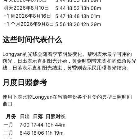
5:44
18:53
13h 09m
明天
2026年8月10日
5:44
18:52
13h 08m
+1 周
2026年8月16日
5:47
18:48
13h 01m
+1 个月
2026年9月8日
5:56
18:26
12h 29m
这些时间代表什么
Longyan的光线会随着季节明显变化。黎明表示最早可用的
曙光，日出表示直射阳光开始，黄金时刻带来柔和的低角度光
线，日落表示直射阳光结束，黄昏则表示民用曙暮光结束。
月度日照参考
使用下表比较Longyan在当前年份各个月份的典型日照时间
窗口。
月份
日出
日落
日照时长
一月
7:00
17:44
10h 44m
二月
6:48
18:06
11h 19m