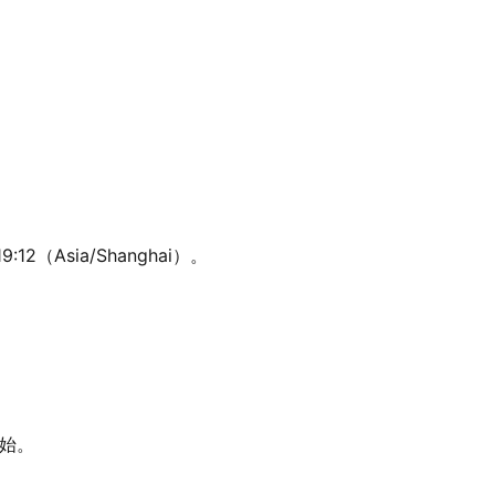
2（Asia/Shanghai）。
开始。