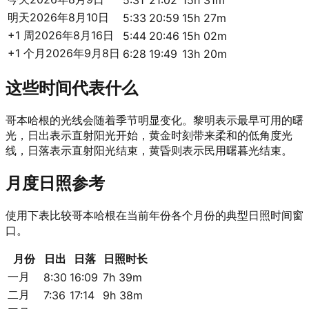
5:31
21:02
15h 31m
明天
2026年8月10日
5:33
20:59
15h 27m
+1 周
2026年8月16日
5:44
20:46
15h 02m
+1 个月
2026年9月8日
6:28
19:49
13h 20m
这些时间代表什么
哥本哈根的光线会随着季节明显变化。黎明表示最早可用的曙
光，日出表示直射阳光开始，黄金时刻带来柔和的低角度光
线，日落表示直射阳光结束，黄昏则表示民用曙暮光结束。
月度日照参考
使用下表比较哥本哈根在当前年份各个月份的典型日照时间窗
口。
月份
日出
日落
日照时长
一月
8:30
16:09
7h 39m
二月
7:36
17:14
9h 38m