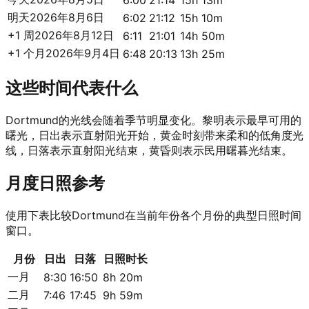
6:00
21:14
15h 13m
明天
2026年8月6日
6:02
21:12
15h 10m
+1 周
2026年8月12日
6:11
21:01
14h 50m
+1 个月
2026年9月4日
6:48
20:13
13h 25m
这些时间代表什么
Dortmund的光线会随着季节明显变化。黎明表示最早可用的
曙光，日出表示直射阳光开始，黄金时刻带来柔和的低角度光
线，日落表示直射阳光结束，黄昏则表示民用曙暮光结束。
月度日照参考
使用下表比较Dortmund在当前年份各个月份的典型日照时间
窗口。
月份
日出
日落
日照时长
一月
8:30
16:50
8h 20m
二月
7:46
17:45
9h 59m