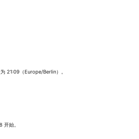
:09（Europe/Berlin）。
8 开始。