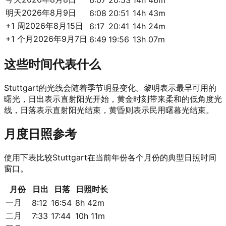
6:07
20:53
14h 46m
明天
2026年8月9日
6:08
20:51
14h 43m
+1 周
2026年8月15日
6:17
20:41
14h 24m
+1 个月
2026年9月7日
6:49
19:56
13h 07m
这些时间代表什么
Stuttgart的光线会随着季节明显变化。黎明表示最早可用的
曙光，日出表示直射阳光开始，黄金时刻带来柔和的低角度光
线，日落表示直射阳光结束，黄昏则表示民用曙暮光结束。
月度日照参考
使用下表比较Stuttgart在当前年份各个月份的典型日照时间
窗口。
月份
日出
日落
日照时长
一月
8:12
16:54
8h 42m
二月
7:33
17:44
10h 11m