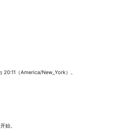
:11（America/New_York）。
9 开始。