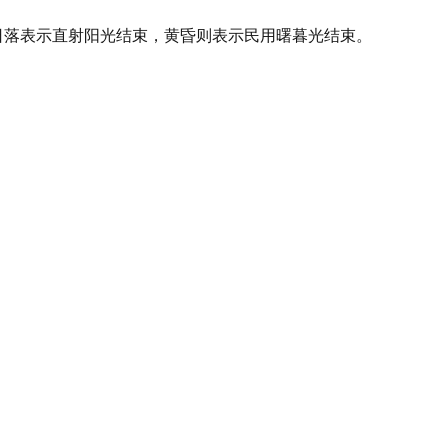
，日落表示直射阳光结束，黄昏则表示民用曙暮光结束。