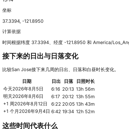
坐标
37.3394
,
-121.8950
计算依据
时间根据纬度 37.3394、经度 -121.8950 和 America/Los_A
接下来的日出与日落变化
比较San Jose接下来几周的日出、日落和白昼时长变化。
日期
日出
日落
日照时长
今天
2026年8月5日
6:16
20:13
13h 56m
明天
2026年8月6日
6:17
20:12
13h 55m
+1 周
2026年8月12日
6:22
20:05
13h 43m
+1 个月
2026年9月4日
6:42
19:34
12h 52m
这些时间代表什么