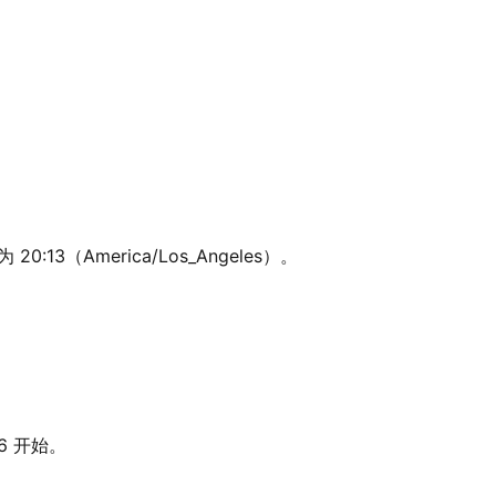
:13（America/Los_Angeles）。
36 开始。