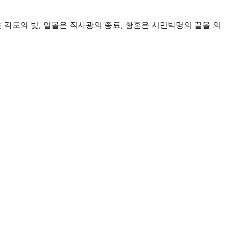
은 각도의 빛, 일몰은 직사광의 종료, 황혼은 시민박명의 끝을 의