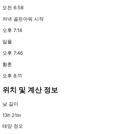
오전 6:58
저녁 골든아워 시작
오후 7:14
일몰
오후 7:46
황혼
오후 8:11
위치 및 계산 정보
낮 길이
13h 21m
태양 정오